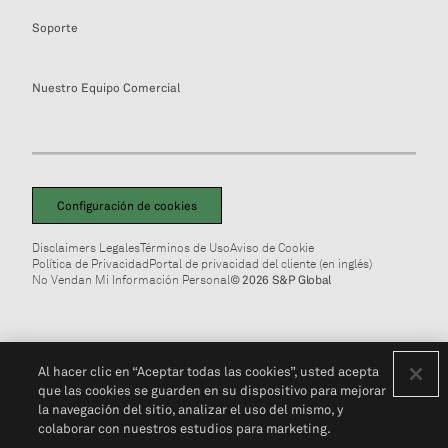
Soporte
Nuestro Equipo Comercial
Configuración de cookies
Disclaimers Legales
Términos de Uso
Aviso de Cookie
Política de Privacidad
Portal de privacidad del cliente (en inglés)
No Vendan Mi Información Personal
© 2026 S&P Global
Al hacer clic en “Aceptar todas las cookies”, usted acepta
que las cookies se guarden en su dispositivo para mejorar
la navegación del sitio, analizar el uso del mismo, y
colaborar con nuestros estudios para marketing.