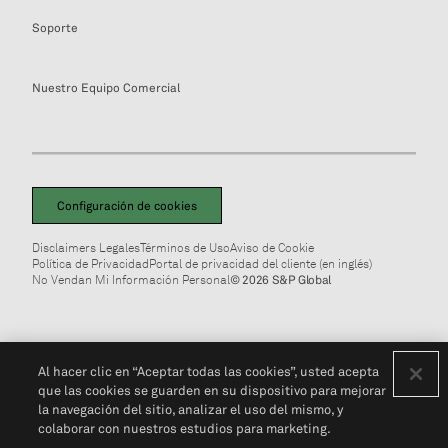
Soporte
Nuestro Equipo Comercial
Configuración de cookies
Disclaimers Legales
Términos de Uso
Aviso de Cookie
Política de Privacidad
Portal de privacidad del cliente (en inglés)
No Vendan Mi Información Personal
© 2026 S&P Global
Al hacer clic en “Aceptar todas las cookies”, usted acepta
que las cookies se guarden en su dispositivo para mejorar
la navegación del sitio, analizar el uso del mismo, y
colaborar con nuestros estudios para marketing.