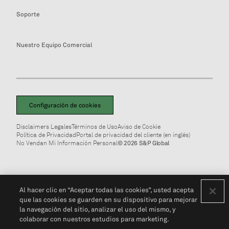
Soporte
Nuestro Equipo Comercial
Configuración de cookies
Disclaimers Legales
Términos de Uso
Aviso de Cookie
Política de Privacidad
Portal de privacidad del cliente (en inglés)
No Vendan Mi Información Personal
© 2026 S&P Global
Al hacer clic en “Aceptar todas las cookies”, usted acepta
que las cookies se guarden en su dispositivo para mejorar
la navegación del sitio, analizar el uso del mismo, y
colaborar con nuestros estudios para marketing.