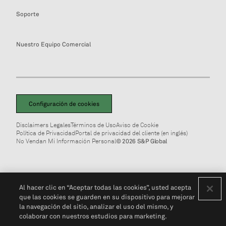
Soporte
Nuestro Equipo Comercial
Configuración de cookies
Disclaimers Legales
Términos de Uso
Aviso de Cookie
Política de Privacidad
Portal de privacidad del cliente (en inglés)
No Vendan Mi Información Personal
© 2026 S&P Global
Al hacer clic en “Aceptar todas las cookies”, usted acepta
que las cookies se guarden en su dispositivo para mejorar
la navegación del sitio, analizar el uso del mismo, y
colaborar con nuestros estudios para marketing.