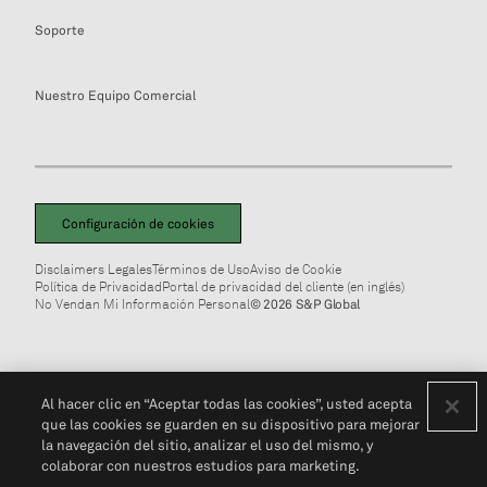
Soporte
Nuestro Equipo Comercial
Configuración de cookies
Disclaimers Legales
Términos de Uso
Aviso de Cookie
Política de Privacidad
Portal de privacidad del cliente (en inglés)
No Vendan Mi Información Personal
© 2026 S&P Global
Al hacer clic en “Aceptar todas las cookies”, usted acepta
que las cookies se guarden en su dispositivo para mejorar
la navegación del sitio, analizar el uso del mismo, y
colaborar con nuestros estudios para marketing.