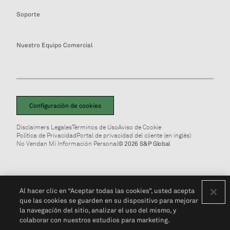
Soporte
Nuestro Equipo Comercial
Configuración de cookies
Disclaimers Legales
Términos de Uso
Aviso de Cookie
Política de Privacidad
Portal de privacidad del cliente (en inglés)
No Vendan Mi Información Personal
© 2026 S&P Global
Al hacer clic en “Aceptar todas las cookies”, usted acepta
que las cookies se guarden en su dispositivo para mejorar
la navegación del sitio, analizar el uso del mismo, y
colaborar con nuestros estudios para marketing.