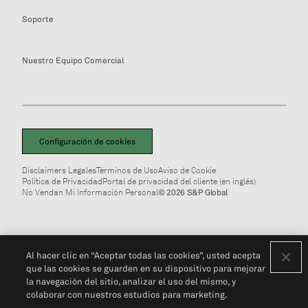
Soporte
Nuestro Equipo Comercial
Configuración de cookies
Disclaimers Legales
Términos de Uso
Aviso de Cookie
Política de Privacidad
Portal de privacidad del cliente (en inglés)
No Vendan Mi Información Personal
© 2026 S&P Global
Al hacer clic en “Aceptar todas las cookies”, usted acepta
que las cookies se guarden en su dispositivo para mejorar
la navegación del sitio, analizar el uso del mismo, y
colaborar con nuestros estudios para marketing.