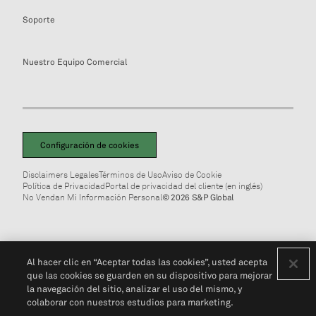
Soporte
Nuestro Equipo Comercial
Configuración de cookies
Disclaimers Legales
Términos de Uso
Aviso de Cookie
Política de Privacidad
Portal de privacidad del cliente (en inglés)
No Vendan Mi Información Personal
© 2026 S&P Global
Al hacer clic en “Aceptar todas las cookies”, usted acepta
que las cookies se guarden en su dispositivo para mejorar
la navegación del sitio, analizar el uso del mismo, y
colaborar con nuestros estudios para marketing.