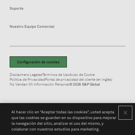
Soporte
Nuestro Equipo Comercial
Configuración de cookies
Disclaimers Legales
Términos de Uso
Aviso de Cookie
Política de Privacidad
Portal de privacidad del cliente (en inglés)
No Vendan Mi Información Personal
© 2026 S&P Global
Al hacer clic en “Aceptar todas las cookies”, usted acepta
que las cookies se guarden en su dispositivo para mejorar
la navegación del sitio, analizar el uso del mismo, y
colaborar con nuestros estudios para marketing.