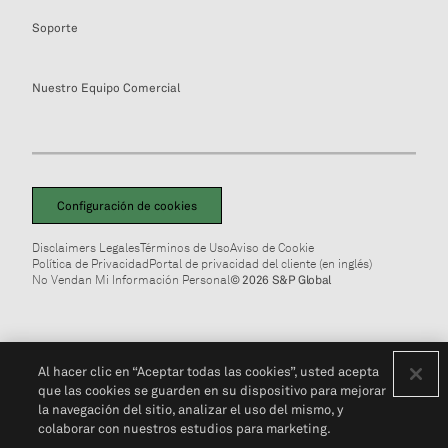
Soporte
Nuestro Equipo Comercial
Configuración de cookies
Disclaimers Legales
Términos de Uso
Aviso de Cookie
Política de Privacidad
Portal de privacidad del cliente (en inglés)
No Vendan Mi Información Personal
© 2026 S&P Global
Al hacer clic en “Aceptar todas las cookies”, usted acepta
que las cookies se guarden en su dispositivo para mejorar
la navegación del sitio, analizar el uso del mismo, y
colaborar con nuestros estudios para marketing.