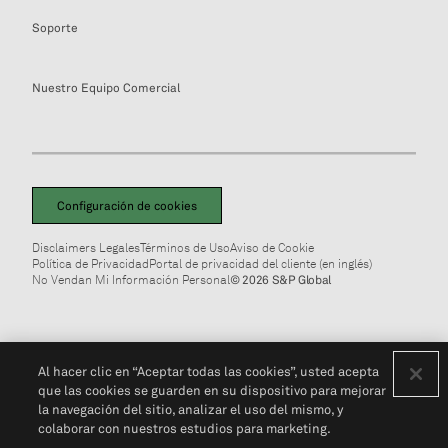
Soporte
Nuestro Equipo Comercial
Configuración de cookies
Disclaimers Legales
Términos de Uso
Aviso de Cookie
Política de Privacidad
Portal de privacidad del cliente (en inglés)
No Vendan Mi Información Personal
© 2026 S&P Global
Al hacer clic en “Aceptar todas las cookies”, usted acepta
que las cookies se guarden en su dispositivo para mejorar
la navegación del sitio, analizar el uso del mismo, y
colaborar con nuestros estudios para marketing.