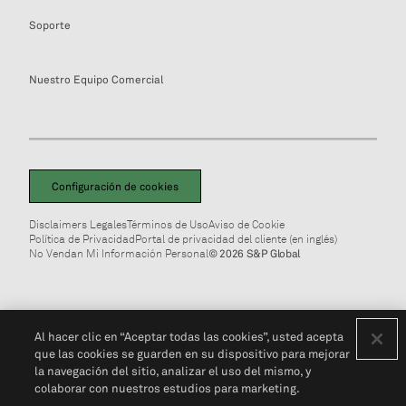
Soporte
Nuestro Equipo Comercial
Configuración de cookies
Disclaimers Legales
Términos de Uso
Aviso de Cookie
Política de Privacidad
Portal de privacidad del cliente (en inglés)
No Vendan Mi Información Personal
© 2026 S&P Global
Al hacer clic en “Aceptar todas las cookies”, usted acepta
que las cookies se guarden en su dispositivo para mejorar
la navegación del sitio, analizar el uso del mismo, y
colaborar con nuestros estudios para marketing.