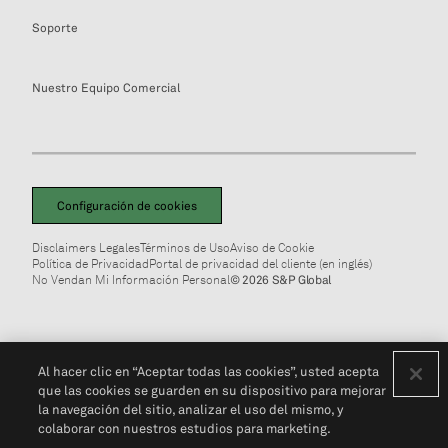
Soporte
Nuestro Equipo Comercial
Configuración de cookies
Disclaimers Legales
Términos de Uso
Aviso de Cookie
Política de Privacidad
Portal de privacidad del cliente (en inglés)
No Vendan Mi Información Personal
© 2026 S&P Global
Al hacer clic en “Aceptar todas las cookies”, usted acepta
que las cookies se guarden en su dispositivo para mejorar
la navegación del sitio, analizar el uso del mismo, y
colaborar con nuestros estudios para marketing.