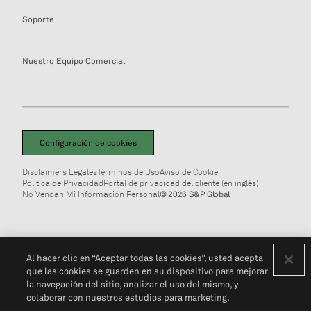
Soporte
Nuestro Equipo Comercial
Configuración de cookies
Disclaimers Legales
Términos de Uso
Aviso de Cookie
Política de Privacidad
Portal de privacidad del cliente (en inglés)
No Vendan Mi Información Personal
© 2026 S&P Global
Al hacer clic en “Aceptar todas las cookies”, usted acepta
que las cookies se guarden en su dispositivo para mejorar
la navegación del sitio, analizar el uso del mismo, y
colaborar con nuestros estudios para marketing.