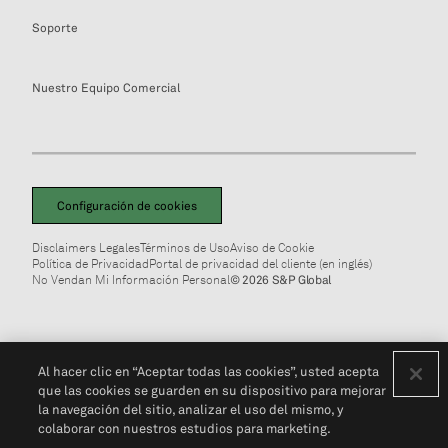
Soporte
Nuestro Equipo Comercial
Configuración de cookies
Disclaimers Legales
Términos de Uso
Aviso de Cookie
Política de Privacidad
Portal de privacidad del cliente (en inglés)
No Vendan Mi Información Personal
© 2026 S&P Global
Al hacer clic en “Aceptar todas las cookies”, usted acepta
que las cookies se guarden en su dispositivo para mejorar
la navegación del sitio, analizar el uso del mismo, y
colaborar con nuestros estudios para marketing.