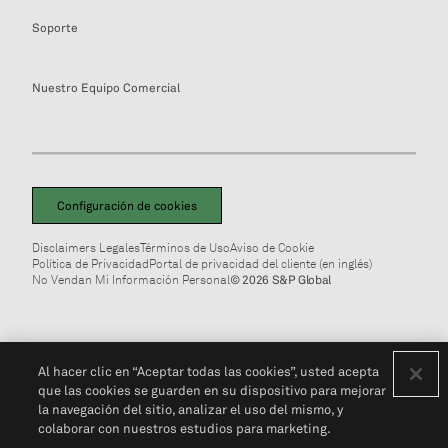
Soporte
Nuestro Equipo Comercial
Configuración de cookies
Disclaimers Legales
Términos de Uso
Aviso de Cookie
Política de Privacidad
Portal de privacidad del cliente (en inglés)
No Vendan Mi Información Personal
© 2026 S&P Global
Al hacer clic en “Aceptar todas las cookies”, usted acepta
que las cookies se guarden en su dispositivo para mejorar
la navegación del sitio, analizar el uso del mismo, y
colaborar con nuestros estudios para marketing.