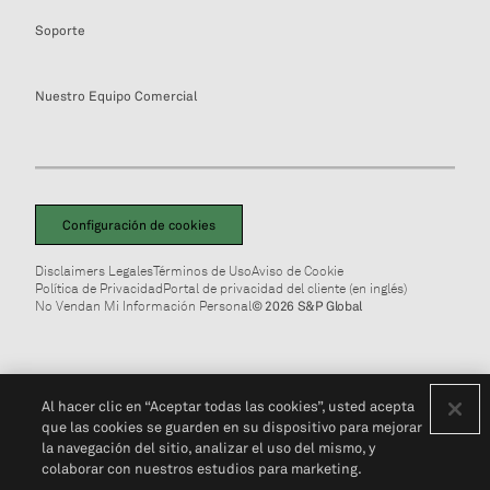
Soporte
Nuestro Equipo Comercial
Configuración de cookies
Disclaimers Legales
Términos de Uso
Aviso de Cookie
Política de Privacidad
Portal de privacidad del cliente (en inglés)
No Vendan Mi Información Personal
© 2026 S&P Global
Al hacer clic en “Aceptar todas las cookies”, usted acepta
que las cookies se guarden en su dispositivo para mejorar
la navegación del sitio, analizar el uso del mismo, y
colaborar con nuestros estudios para marketing.