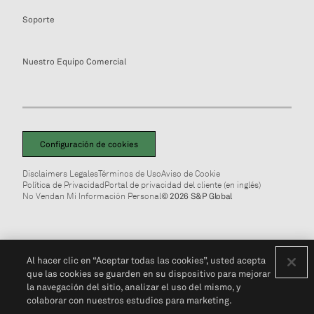
Soporte
Nuestro Equipo Comercial
Configuración de cookies
Disclaimers Legales
Términos de Uso
Aviso de Cookie
Política de Privacidad
Portal de privacidad del cliente (en inglés)
No Vendan Mi Información Personal
© 2026 S&P Global
Al hacer clic en “Aceptar todas las cookies”, usted acepta
que las cookies se guarden en su dispositivo para mejorar
la navegación del sitio, analizar el uso del mismo, y
colaborar con nuestros estudios para marketing.