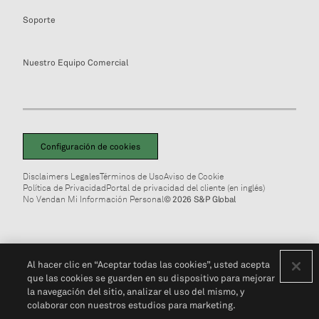
Soporte
Nuestro Equipo Comercial
Configuración de cookies
Disclaimers Legales
Términos de Uso
Aviso de Cookie
Política de Privacidad
Portal de privacidad del cliente (en inglés)
No Vendan Mi Información Personal
© 2026 S&P Global
Al hacer clic en “Aceptar todas las cookies”, usted acepta
que las cookies se guarden en su dispositivo para mejorar
la navegación del sitio, analizar el uso del mismo, y
colaborar con nuestros estudios para marketing.