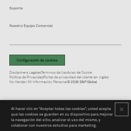
Soporte
Nuestro Equipo Comercial
Configuración de cookies
Disclaimers Legales
Términos de Uso
Aviso de Cookie
Política de Privacidad
Portal de privacidad del cliente (en inglés)
No Vendan Mi Información Personal
© 2026 S&P Global
Al hacer clic en “Aceptar todas las cookies”, usted acepta
que las cookies se guarden en su dispositivo para mejorar
la navegación del sitio, analizar el uso del mismo, y
colaborar con nuestros estudios para marketing.