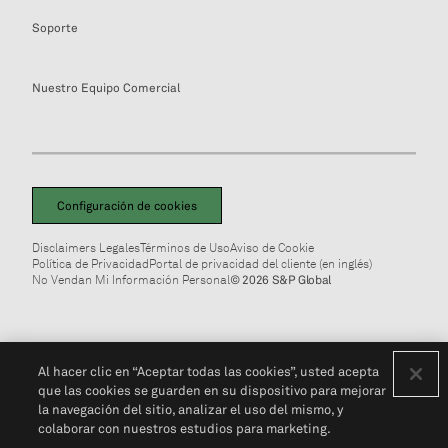
Soporte
Nuestro Equipo Comercial
Configuración de cookies
Disclaimers Legales
Términos de Uso
Aviso de Cookie
Política de Privacidad
Portal de privacidad del cliente (en inglés)
No Vendan Mi Información Personal
© 2026 S&P Global
Al hacer clic en “Aceptar todas las cookies”, usted acepta
que las cookies se guarden en su dispositivo para mejorar
la navegación del sitio, analizar el uso del mismo, y
colaborar con nuestros estudios para marketing.