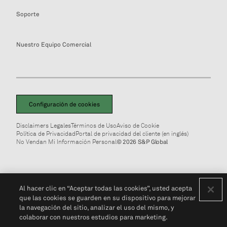
Soporte
Nuestro Equipo Comercial
Configuración de cookies
Disclaimers Legales
Términos de Uso
Aviso de Cookie
Política de Privacidad
Portal de privacidad del cliente (en inglés)
No Vendan Mi Información Personal
© 2026 S&P Global
Al hacer clic en “Aceptar todas las cookies”, usted acepta
que las cookies se guarden en su dispositivo para mejorar
la navegación del sitio, analizar el uso del mismo, y
colaborar con nuestros estudios para marketing.