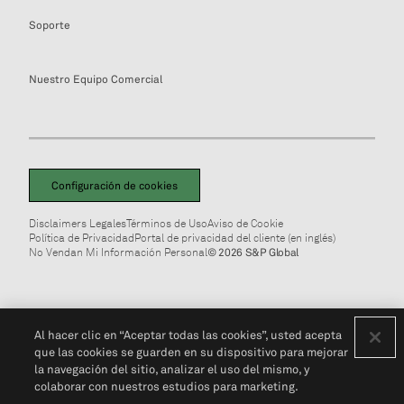
Soporte
Nuestro Equipo Comercial
Configuración de cookies
Disclaimers Legales
Términos de Uso
Aviso de Cookie
Política de Privacidad
Portal de privacidad del cliente (en inglés)
No Vendan Mi Información Personal
© 2026 S&P Global
Al hacer clic en “Aceptar todas las cookies”, usted acepta
que las cookies se guarden en su dispositivo para mejorar
la navegación del sitio, analizar el uso del mismo, y
colaborar con nuestros estudios para marketing.