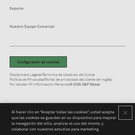
Soporte
Nuestro Equipo Comercial
Configuración de cookies
Disclaimers Legales
Términos de Uso
Aviso de Cookie
Política de Privacidad
Portal de privacidad del cliente (en inglés)
No Vendan Mi Información Personal
© 2026 S&P Global
Al hacer clic en “Aceptar todas las cookies”, usted acepta
que las cookies se guarden en su dispositivo para mejorar
la navegación del sitio, analizar el uso del mismo, y
colaborar con nuestros estudios para marketing.