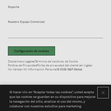
Soporte
Nuestro Equipo Comercial
Configuración de cookies
Disclaimers Legales
Términos de Uso
Aviso de Cookie
Política de Privacidad
Portal de privacidad del cliente (en inglés)
No Vendan Mi Información Personal
© 2026 S&P Global
Al hacer clic en “Aceptar todas las cookies”, usted acepta
que las cookies se guarden en su dispositivo para mejorar
la navegación del sitio, analizar el uso del mismo, y
colaborar con nuestros estudios para marketing.