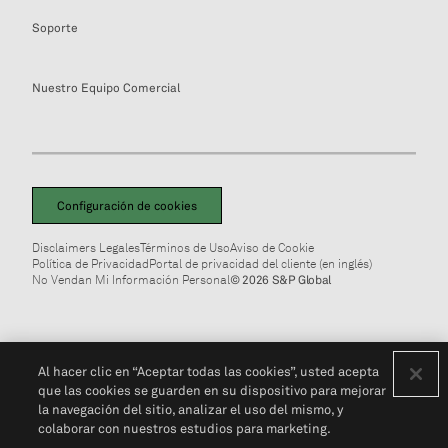
Soporte
Nuestro Equipo Comercial
Configuración de cookies
Disclaimers Legales
Términos de Uso
Aviso de Cookie
Política de Privacidad
Portal de privacidad del cliente (en inglés)
No Vendan Mi Información Personal
© 2026 S&P Global
Al hacer clic en “Aceptar todas las cookies”, usted acepta
que las cookies se guarden en su dispositivo para mejorar
la navegación del sitio, analizar el uso del mismo, y
colaborar con nuestros estudios para marketing.