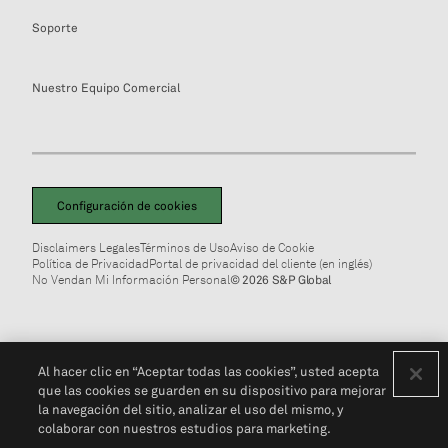
Soporte
Nuestro Equipo Comercial
Configuración de cookies
Disclaimers Legales
Términos de Uso
Aviso de Cookie
Política de Privacidad
Portal de privacidad del cliente (en inglés)
No Vendan Mi Información Personal
© 2026 S&P Global
Al hacer clic en “Aceptar todas las cookies”, usted acepta
que las cookies se guarden en su dispositivo para mejorar
la navegación del sitio, analizar el uso del mismo, y
colaborar con nuestros estudios para marketing.