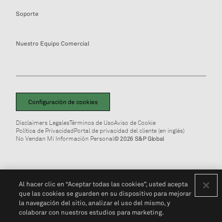
Soporte
Nuestro Equipo Comercial
Configuración de cookies
Disclaimers Legales
Términos de Uso
Aviso de Cookie
Política de Privacidad
Portal de privacidad del cliente (en inglés)
No Vendan Mi Información Personal
© 2026 S&P Global
Al hacer clic en “Aceptar todas las cookies”, usted acepta
que las cookies se guarden en su dispositivo para mejorar
la navegación del sitio, analizar el uso del mismo, y
colaborar con nuestros estudios para marketing.