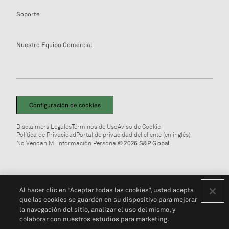
Soporte
Nuestro Equipo Comercial
Configuración de cookies
Disclaimers Legales
Términos de Uso
Aviso de Cookie
Política de Privacidad
Portal de privacidad del cliente (en inglés)
No Vendan Mi Información Personal
© 2026 S&P Global
Al hacer clic en “Aceptar todas las cookies”, usted acepta
que las cookies se guarden en su dispositivo para mejorar
la navegación del sitio, analizar el uso del mismo, y
colaborar con nuestros estudios para marketing.