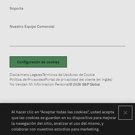
Soporte
Nuestro Equipo Comercial
Configuración de cookies
Disclaimers Legales
Términos de Uso
Aviso de Cookie
Política de Privacidad
Portal de privacidad del cliente (en inglés)
No Vendan Mi Información Personal
© 2026 S&P Global
Al hacer clic en “Aceptar todas las cookies”, usted acepta
que las cookies se guarden en su dispositivo para mejorar
la navegación del sitio, analizar el uso del mismo, y
colaborar con nuestros estudios para marketing.