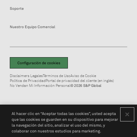
Soporte
Nuestro Equipo Comercial
Configuración de cookies
Disclaimers Legales
Términos de Uso
Aviso de Cookie
Política de Privacidad
Portal de privacidad del cliente (en inglés)
No Vendan Mi Información Personal
© 2026 S&P Global
Al hacer clic en “Aceptar todas las cookies”, usted acepta
que las cookies se guarden en su dispositivo para mejorar
la navegación del sitio, analizar el uso del mismo, y
colaborar con nuestros estudios para marketing.