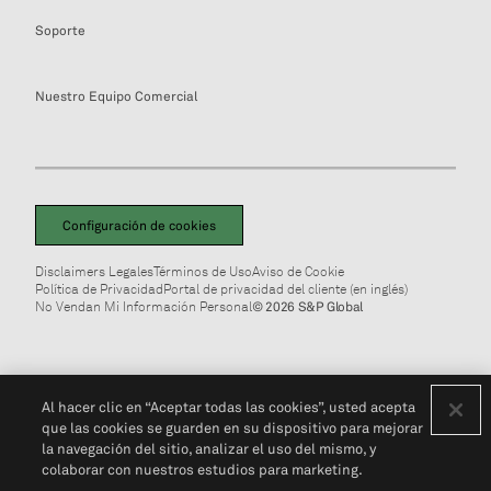
Soporte
Nuestro Equipo Comercial
Configuración de cookies
Disclaimers Legales
Términos de Uso
Aviso de Cookie
Política de Privacidad
Portal de privacidad del cliente (en inglés)
No Vendan Mi Información Personal
© 2026 S&P Global
Al hacer clic en “Aceptar todas las cookies”, usted acepta
que las cookies se guarden en su dispositivo para mejorar
la navegación del sitio, analizar el uso del mismo, y
colaborar con nuestros estudios para marketing.