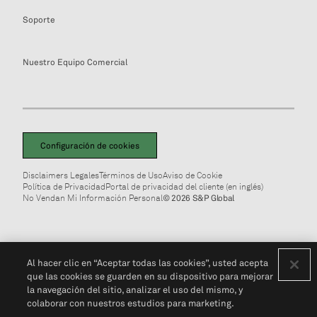
Soporte
Nuestro Equipo Comercial
Configuración de cookies
Disclaimers Legales
Términos de Uso
Aviso de Cookie
Política de Privacidad
Portal de privacidad del cliente (en inglés)
No Vendan Mi Información Personal
© 2026 S&P Global
Al hacer clic en “Aceptar todas las cookies”, usted acepta
que las cookies se guarden en su dispositivo para mejorar
la navegación del sitio, analizar el uso del mismo, y
colaborar con nuestros estudios para marketing.