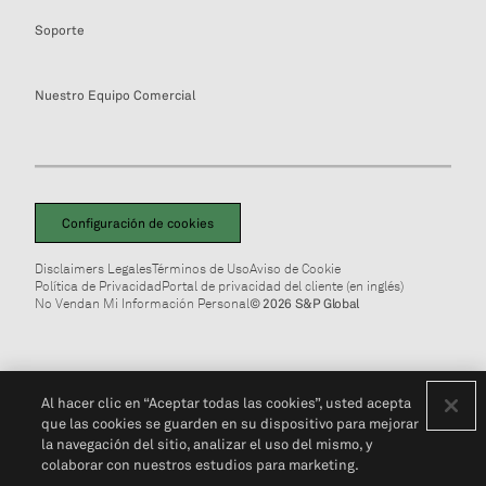
Soporte
Nuestro Equipo Comercial
Configuración de cookies
Disclaimers Legales
Términos de Uso
Aviso de Cookie
Política de Privacidad
Portal de privacidad del cliente (en inglés)
No Vendan Mi Información Personal
© 2026 S&P Global
Al hacer clic en “Aceptar todas las cookies”, usted acepta
que las cookies se guarden en su dispositivo para mejorar
la navegación del sitio, analizar el uso del mismo, y
colaborar con nuestros estudios para marketing.