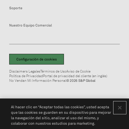
Soporte
Nuestro Equipo Comercial
Configuración de cookies
Disclaimers Legales
Términos de Uso
Aviso de Cookie
Política de Privacidad
Portal de privacidad del cliente (en inglés)
No Vendan Mi Información Personal
© 2026 S&P Global
Al hacer clic en “Aceptar todas las cookies”, usted acepta
que las cookies se guarden en su dispositivo para mejorar
la navegación del sitio, analizar el uso del mismo, y
colaborar con nuestros estudios para marketing.