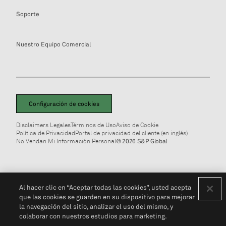
Soporte
Nuestro Equipo Comercial
Configuración de cookies
Disclaimers Legales
Términos de Uso
Aviso de Cookie
Política de Privacidad
Portal de privacidad del cliente (en inglés)
No Vendan Mi Información Personal
© 2026 S&P Global
Al hacer clic en “Aceptar todas las cookies”, usted acepta
que las cookies se guarden en su dispositivo para mejorar
la navegación del sitio, analizar el uso del mismo, y
colaborar con nuestros estudios para marketing.