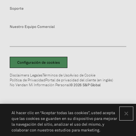
Soporte
Nuestro Equipo Comercial
Configuración de cookies
Disclaimers Legales
Términos de Uso
Aviso de Cookie
Política de Privacidad
Portal de privacidad del cliente (en inglés)
No Vendan Mi Información Personal
© 2026 S&P Global
Al hacer clic en “Aceptar todas las cookies”, usted acepta
que las cookies se guarden en su dispositivo para mejorar
la navegación del sitio, analizar el uso del mismo, y
colaborar con nuestros estudios para marketing.