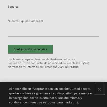
Soporte
Nuestro Equipo Comercial
Configuración de cookies
Disclaimers Legales
Términos de Uso
Aviso de Cookie
Política de Privacidad
Portal de privacidad del cliente (en inglés)
No Vendan Mi Información Personal
© 2026 S&P Global
Al hacer clic en “Aceptar todas las cookies”, usted acepta
que las cookies se guarden en su dispositivo para mejorar
la navegación del sitio, analizar el uso del mismo, y
colaborar con nuestros estudios para marketing.