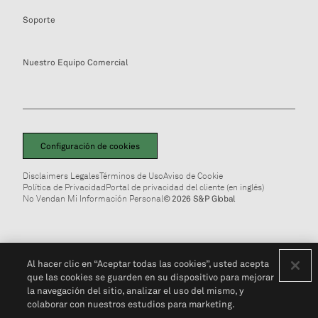
Soporte
Nuestro Equipo Comercial
Configuración de cookies
Disclaimers Legales
Términos de Uso
Aviso de Cookie
Política de Privacidad
Portal de privacidad del cliente (en inglés)
No Vendan Mi Información Personal
© 2026 S&P Global
Al hacer clic en “Aceptar todas las cookies”, usted acepta
que las cookies se guarden en su dispositivo para mejorar
la navegación del sitio, analizar el uso del mismo, y
colaborar con nuestros estudios para marketing.