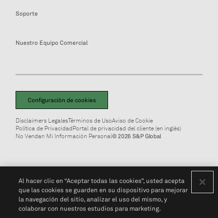
Soporte
Nuestro Equipo Comercial
Configuración de cookies
Disclaimers Legales
Términos de Uso
Aviso de Cookie
Política de Privacidad
Portal de privacidad del cliente (en inglés)
No Vendan Mi Información Personal
© 2026 S&P Global
Al hacer clic en “Aceptar todas las cookies”, usted acepta
que las cookies se guarden en su dispositivo para mejorar
la navegación del sitio, analizar el uso del mismo, y
colaborar con nuestros estudios para marketing.