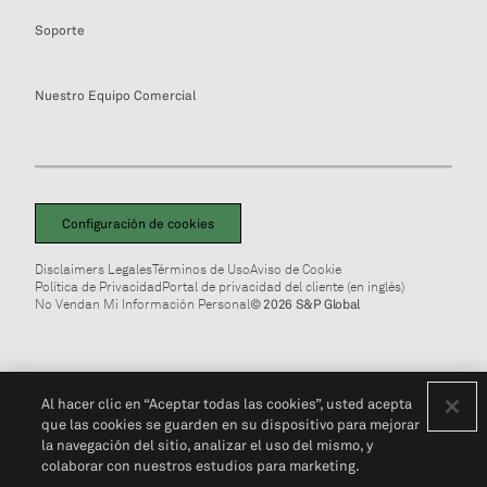
Soporte
Nuestro Equipo Comercial
Configuración de cookies
Disclaimers Legales
Términos de Uso
Aviso de Cookie
Política de Privacidad
Portal de privacidad del cliente (en inglés)
No Vendan Mi Información Personal
© 2026 S&P Global
Al hacer clic en “Aceptar todas las cookies”, usted acepta
que las cookies se guarden en su dispositivo para mejorar
la navegación del sitio, analizar el uso del mismo, y
colaborar con nuestros estudios para marketing.