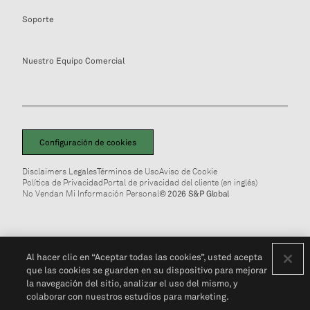
Soporte
Nuestro Equipo Comercial
Configuración de cookies
Disclaimers Legales
Términos de Uso
Aviso de Cookie
Política de Privacidad
Portal de privacidad del cliente (en inglés)
No Vendan Mi Información Personal
© 2026 S&P Global
Al hacer clic en “Aceptar todas las cookies”, usted acepta
que las cookies se guarden en su dispositivo para mejorar
la navegación del sitio, analizar el uso del mismo, y
colaborar con nuestros estudios para marketing.