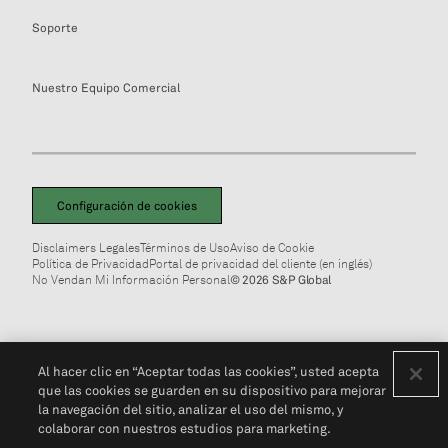
Soporte
Nuestro Equipo Comercial
Configuración de cookies
Disclaimers Legales
Términos de Uso
Aviso de Cookie
Política de Privacidad
Portal de privacidad del cliente (en inglés)
No Vendan Mi Información Personal
© 2026 S&P Global
Al hacer clic en “Aceptar todas las cookies”, usted acepta
que las cookies se guarden en su dispositivo para mejorar
la navegación del sitio, analizar el uso del mismo, y
colaborar con nuestros estudios para marketing.