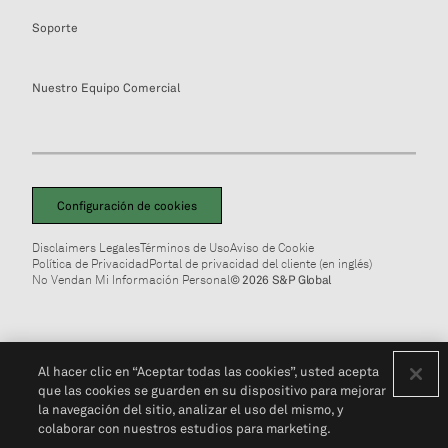
Soporte
Nuestro Equipo Comercial
Configuración de cookies
Disclaimers Legales
Términos de Uso
Aviso de Cookie
Política de Privacidad
Portal de privacidad del cliente (en inglés)
No Vendan Mi Información Personal
© 2026 S&P Global
Al hacer clic en “Aceptar todas las cookies”, usted acepta
que las cookies se guarden en su dispositivo para mejorar
la navegación del sitio, analizar el uso del mismo, y
colaborar con nuestros estudios para marketing.