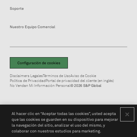
Soporte
Nuestro Equipo Comercial
Configuración de cookies
Disclaimers Legales
Términos de Uso
Aviso de Cookie
Política de Privacidad
Portal de privacidad del cliente (en inglés)
No Vendan Mi Información Personal
© 2026 S&P Global
Al hacer clic en “Aceptar todas las cookies”, usted acepta
que las cookies se guarden en su dispositivo para mejorar
la navegación del sitio, analizar el uso del mismo, y
colaborar con nuestros estudios para marketing.