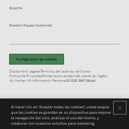
Soporte
Nuestro Equipo Comercial
Configuración de cookies
Disclaimers Legales
Términos de Uso
Aviso de Cookie
Política de Privacidad
Portal de privacidad del cliente (en inglés)
No Vendan Mi Información Personal
© 2026 S&P Global
Al hacer clic en “Aceptar todas las cookies”, usted acepta
que las cookies se guarden en su dispositivo para mejorar
la navegación del sitio, analizar el uso del mismo, y
colaborar con nuestros estudios para marketing.