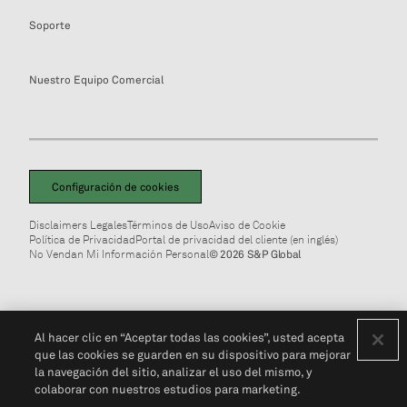
Soporte
Nuestro Equipo Comercial
Configuración de cookies
Disclaimers Legales
Términos de Uso
Aviso de Cookie
Política de Privacidad
Portal de privacidad del cliente (en inglés)
No Vendan Mi Información Personal
© 2026 S&P Global
Al hacer clic en “Aceptar todas las cookies”, usted acepta
que las cookies se guarden en su dispositivo para mejorar
la navegación del sitio, analizar el uso del mismo, y
colaborar con nuestros estudios para marketing.