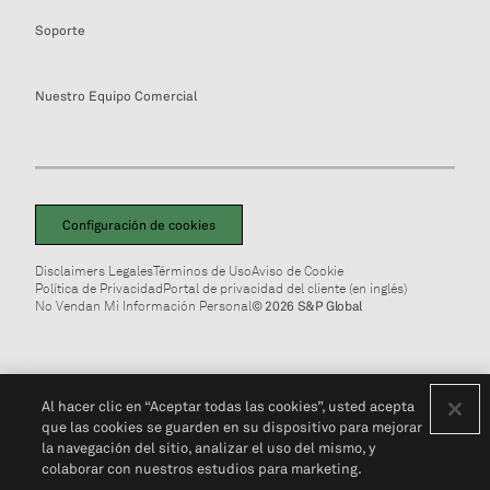
Soporte
Nuestro Equipo Comercial
Configuración de cookies
Disclaimers Legales
Términos de Uso
Aviso de Cookie
Política de Privacidad
Portal de privacidad del cliente (en inglés)
No Vendan Mi Información Personal
© 2026 S&P Global
Al hacer clic en “Aceptar todas las cookies”, usted acepta
que las cookies se guarden en su dispositivo para mejorar
la navegación del sitio, analizar el uso del mismo, y
colaborar con nuestros estudios para marketing.