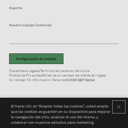
Soporte
Nuestro Equipo Comercial
Configuración de cookies
Disclaimers Legales
Términos de Uso
Aviso de Cookie
Política de Privacidad
Portal de privacidad del cliente (en inglés)
No Vendan Mi Información Personal
© 2026 S&P Global
Al hacer clic en “Aceptar todas las cookies”, usted acepta
que las cookies se guarden en su dispositivo para mejorar
la navegación del sitio, analizar el uso del mismo, y
colaborar con nuestros estudios para marketing.