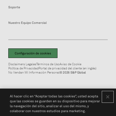
Soporte
Nuestro Equipo Comercial
Configuración de cookies
Disclaimers Legales
Términos de Uso
Aviso de Cookie
Política de Privacidad
Portal de privacidad del cliente (en inglés)
No Vendan Mi Información Personal
© 2026 S&P Global
Al hacer clic en “Aceptar todas las cookies”, usted acepta
que las cookies se guarden en su dispositivo para mejorar
la navegación del sitio, analizar el uso del mismo, y
colaborar con nuestros estudios para marketing.